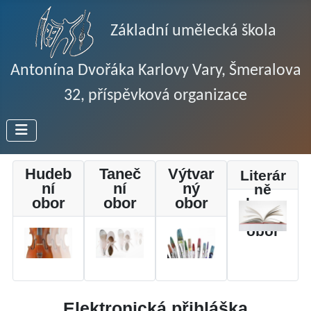
Základní umělecká škola
Antonína Dvořáka Karlovy Vary, Šmeralova
32, příspěvková organizace
Hudeb
Taneč
Výtvar
Literár
ní
ní
ný
ně
obor
obor
obor
drama
tický
obor
Elektronická přihláška