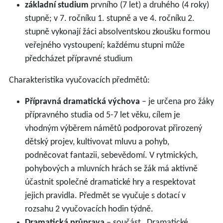
základní studium
prvního (7 let) a druhého (4 roky)
stupně; v 7. ročníku 1. stupně a ve 4. ročníku 2.
stupně vykonají žáci absolventskou zkoušku formou
veřejného vystoupení; každému stupni může
předcházet přípravné studium
Charakteristika vyučovacích předmětů:
Přípravná dramatická výchova
– je určena pro žáky
přípravného studia od 5-7 let věku, cílem je
vhodným výběrem námětů podporovat přirozený
dětský projev, kultivovat mluvu a pohyb,
podněcovat fantazii, sebevědomí. V rytmických,
pohybových a mluvních hrách se žák má aktivně
účastnit společné dramatické hry a respektovat
jejich pravidla. Předmět se vyučuje s dotací v
rozsahu 2 vyučovacích hodin týdně.
Dramatická průprava
– součást „Dramatické