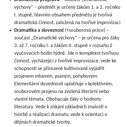
výchovy“ – předmět je určený žákům 1. a 2. ročníku
I. stupně, hlavním obsahem předmětu je tvořivá
dramatická činnost, založená na tvořivé improvizaci
Dramatika a slovesnost
(+souborová práce) –
součást „Dramatické výchovy“ – je určena pro žáky
3. až 7. ročníku I. a žákům II. stupně v rozsahu 2
vyučovacích hodin týdně. Jde o komplexní tvořivou
činnost, vycházející z tvořivé improvizace, vede ke
schopnosti se přirozeně kultivovaně vyjádřit
projevem mluvním, psaným, pohybovým.
Elementární dovednosti uplatňuje v kolektivním,
souborovém projevu na zvolená literární nebo
vlastní témata. Obohacuje žáky o hodnoty
literatury. Vede k získání základních znalostí o
tvorbě a realizaci dramatu, vede k orientaci o
dějinách dramatické tvorby.