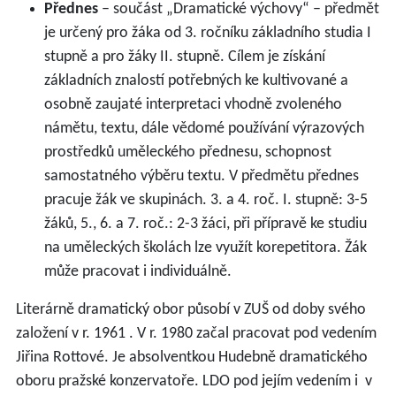
Přednes
– součást „Dramatické výchovy“ – předmět
je určený pro žáka od 3. ročníku základního studia I
stupně a pro žáky II. stupně. Cílem je získání
základních znalostí potřebných ke kultivované a
osobně zaujaté interpretaci vhodně zvoleného
námětu, textu, dále vědomé používání výrazových
prostředků uměleckého přednesu, schopnost
samostatného výběru textu. V předmětu přednes
pracuje žák ve skupinách. 3. a 4. roč. I. stupně: 3-5
žáků, 5., 6. a 7. roč.: 2-3 žáci, při přípravě ke studiu
na uměleckých školách lze využít korepetitora. Žák
může pracovat i individuálně.
Literárně dramatický obor působí v ZUŠ od doby svého
založení v r. 1961 . V r. 1980 začal pracovat pod vedením
Jiřina Rottové. Je absolventkou Hudebně dramatického
oboru pražské konzervatoře. LDO pod jejím vedením i v